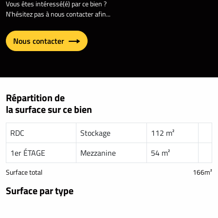
Vous êtes intéressé(é) par ce bien ?
N'hésitez pas à nous contacter afin...
Nous contacter
Répartition de
la surface sur ce bien
RDC
Stockage
112 m²
1er ÉTAGE
Mezzanine
54 m²
Surface total
166m²
Surface par type