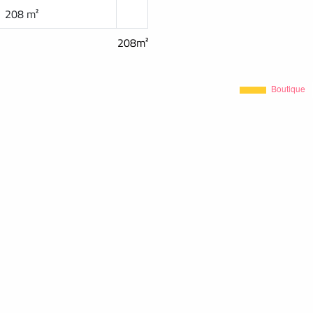
208 m²
208m²