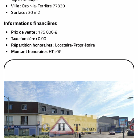
Ville :
Ozoir-la-Ferrière 77330
Surface :
30 m2
Informations financières
Prix de vente :
175 000 €
Taxe foncière :
0.00
Répartition honoraires :
Locataire/Propriétaire
Montant honoraires HT :
0€