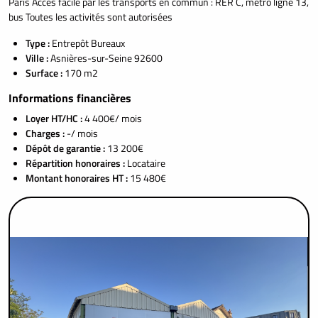
Paris Accès facile par les transports en commun : RER C, métro ligne 13,
bus Toutes les activités sont autorisées
Type :
Entrepôt Bureaux
Ville :
Asnières-sur-Seine 92600
Surface :
170 m2
Informations financières
Loyer HT/HC :
4 400€/ mois
Charges :
-/ mois
Dépôt de garantie :
13 200€
Répartition honoraires :
Locataire
Montant honoraires HT :
15 480€