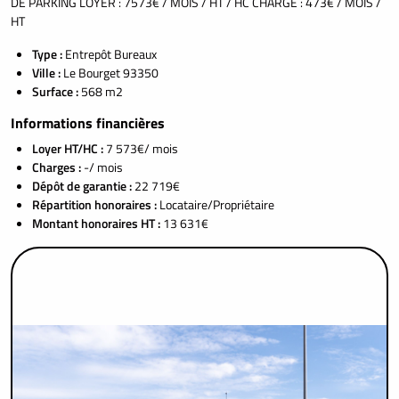
DE PARKING LOYER : 7573€ / MOIS / HT / HC CHARGE : 473€ / MOIS /
HT
Type :
Entrepôt Bureaux
Ville :
Le Bourget 93350
Surface :
568 m2
Informations financières
Loyer HT/HC :
7 573€/ mois
Charges :
-/ mois
Dépôt de garantie :
22 719€
Répartition honoraires :
Locataire/Propriétaire
Montant honoraires HT :
13 631€