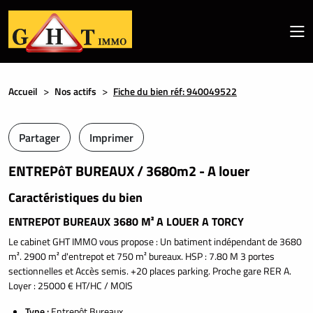
Accueil
Nos actifs
Fiche du bien réf: 940049522
Partager
Imprimer
ENTREPôT BUREAUX / 3680m2 - A louer
Caractéristiques du bien
ENTREPOT BUREAUX 3680 M² A LOUER A TORCY
Le cabinet GHT IMMO vous propose : Un batiment indépendant de 3680
m². 2900 m² d'entrepot et 750 m² bureaux. HSP : 7.80 M 3 portes
sectionnelles et Accès semis. +20 places parking. Proche gare RER A.
Loyer : 25000 € HT/HC / MOIS
Type :
Entrepôt Bureaux