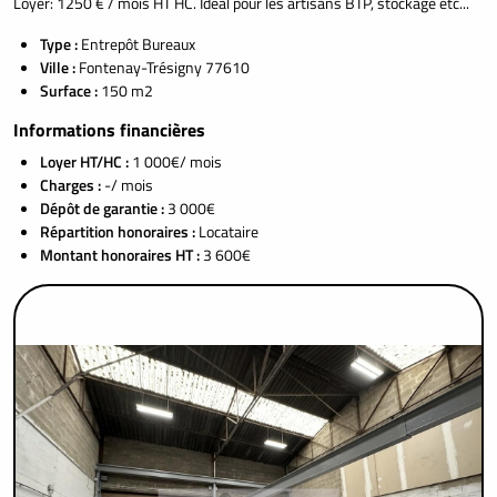
Loyer: 1250 € / mois HT HC. Idéal pour les artisans BTP, stockage etc...
Type :
Entrepôt Bureaux
Ville :
Fontenay-Trésigny 77610
Surface :
150 m2
Informations financières
Loyer HT/HC :
1 000€/ mois
Charges :
-/ mois
Dépôt de garantie :
3 000€
Répartition honoraires :
Locataire
Montant honoraires HT :
3 600€