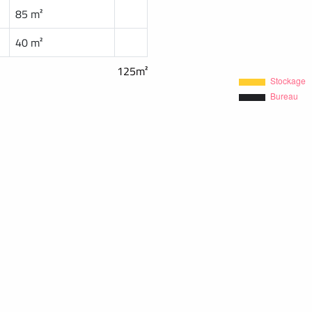
85 m²
40 m²
125m²