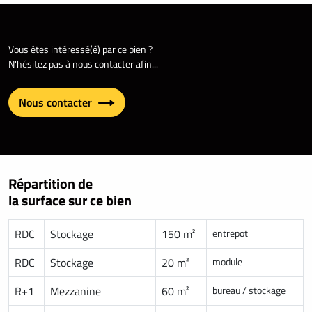
Vous êtes intéressé(é) par ce bien ?
N'hésitez pas à nous contacter afin...
Nous contacter
Répartition de
la surface sur ce bien
RDC
Stockage
150 m²
entrepot
RDC
Stockage
20 m²
module
R+1
Mezzanine
60 m²
bureau / stockage