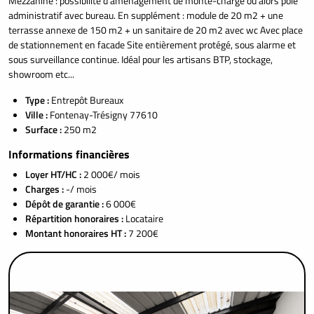
Mezzanine : possibilité d'aménagement de monte-charge ou alors pôle
administratif avec bureau. En supplément : module de 20 m2 + une
terrasse annexe de 150 m2 + un sanitaire de 20 m2 avec wc Avec place
de stationnement en facade Site entièrement protégé, sous alarme et
sous surveillance continue. Idéal pour les artisans BTP, stockage,
showroom etc...
Type :
Entrepôt Bureaux
Ville :
Fontenay-Trésigny 77610
Surface :
250 m2
Informations financières
Loyer HT/HC :
2 000€/ mois
Charges :
-/ mois
Dépôt de garantie :
6 000€
Répartition honoraires :
Locataire
Montant honoraires HT :
7 200€